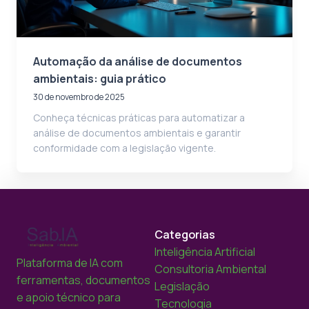
Automação da análise de documentos
ambientais: guia prático
30 de novembro de 2025
Conheça técnicas práticas para automatizar a
análise de documentos ambientais e garantir
conformidade com a legislação vigente.
Categorias
Inteligência Artificial
Plataforma de IA com
Consultoria Ambiental
ferramentas, documentos
Legislação
e apoio técnico para
Tecnologia